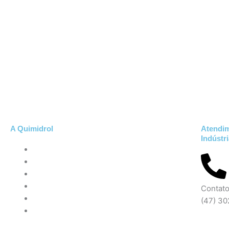
A Quimidrol
Atendi
Indústr
QUEM SOMOS
PRODUTOS QUÍMICOS
PRODUTOS ODONTOLÓGICOS
NOSSAS LOJAS
Contat
CONTATO
(47) 3
DOCUMENTOS