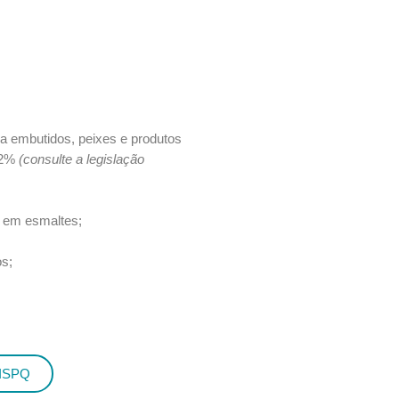
ra embutidos, peixes e produtos
,02%
(consulte a legislação
e em esmaltes;
os;
FISPQ