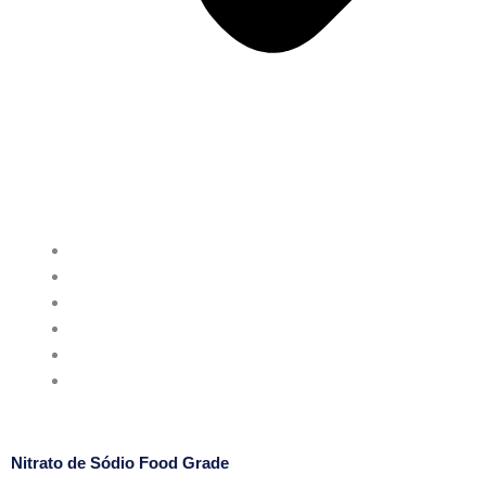
QUEM SOMOS
PRODUTOS QUÍMICOS
PRODUTOS ODONTOLÓGICOS
NOSSAS LOJAS
CONTATO
DOCUMENTOS
Nitrato de Sódio Food Grade