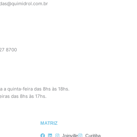
ndas@quimidrol.com.br
pp
027 8700
 a quinta-feira das 8hs às 18hs.
eiras das 8hs às 17hs.
MATRIZ
Joinville
Curitiba