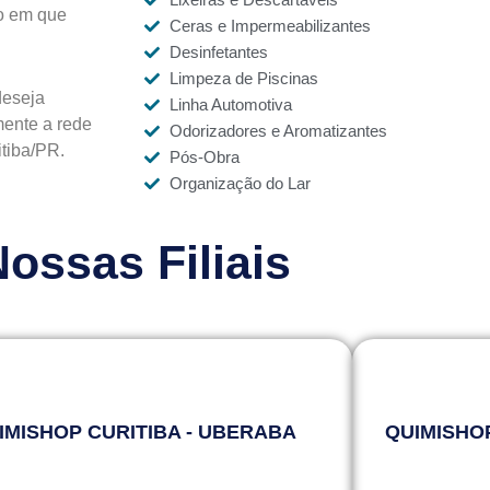
to em que
Ceras e Impermeabilizantes
Desinfetantes
Limpeza de Piscinas
deseja
Linha Automotiva
ente a rede
Odorizadores e Aromatizantes
tiba/PR.
Pós-Obra
Organização do Lar
ossas Filiais
IMISHOP CURITIBA - UBERABA
QUIMISHOP