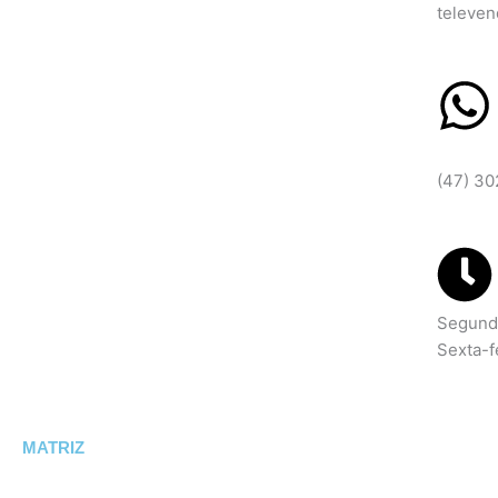
televe
WhatsA
(47) 3
Segunda
Sexta-f
MATRIZ