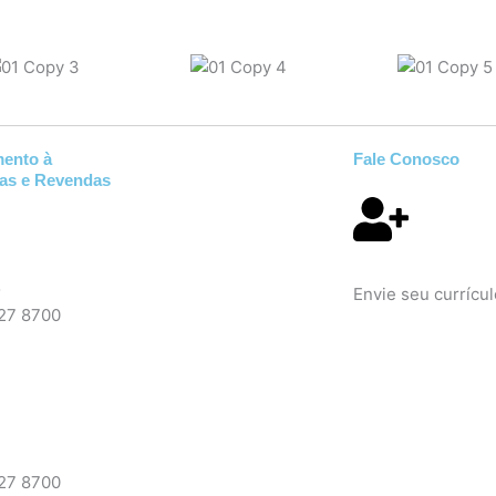
mento à
Fale Conosco
ias e Revendas
Trabalhe Conosco
o
Envie seu currícul
027 8700
027 8700