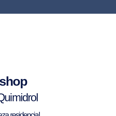
ishop
Quimidrol
za residencial