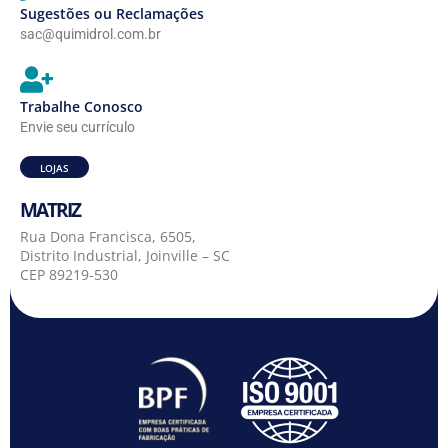
Sugestões ou Reclamações
sac@quimidrol.com.br
Trabalhe Conosco
Envie seu currículo
LOJAS
MATRIZ
Rua Dona Francisca, 6505,
Distrito Industrial, Joinville – SC
CEP 89219-530
MATRIZ