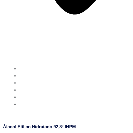
QUEM SOMOS
PRODUTOS QUÍMICOS
PRODUTOS ODONTOLÓGICOS
NOSSAS LOJAS
CONTATO
DOCUMENTOS
Álcool Etílico Hidratado 92,8° INPM