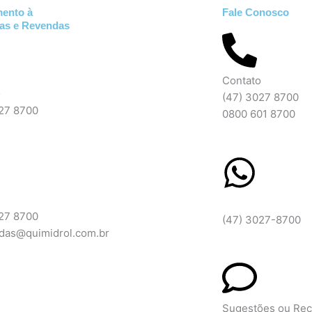
mento à
Fale Conosco
ias e Revendas
Contato
o
(47) 3027 8700
027 8700
0800 601 8700
WhatsApp
027 8700
(47) 3027-8700
ndas@quimidrol.com.br
Sugestões ou Re