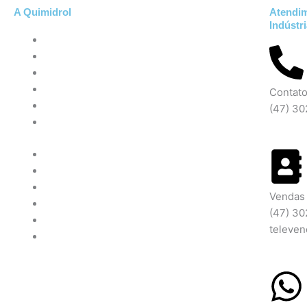
A Quimidrol
Atendi
Indústr
QUEM SOMOS
PRODUTOS QUÍMICOS
PRODUTOS ODONTOLÓGICOS
NOSSAS LOJAS
Contat
CONTATO
(47) 3
DOCUMENTOS
QUEM SOMOS
PRODUTOS QUÍMICOS
PRODUTOS ODONTOLÓGICOS
Vendas
NOSSAS LOJAS
(47) 3
CONTATO
televe
DOCUMENTOS