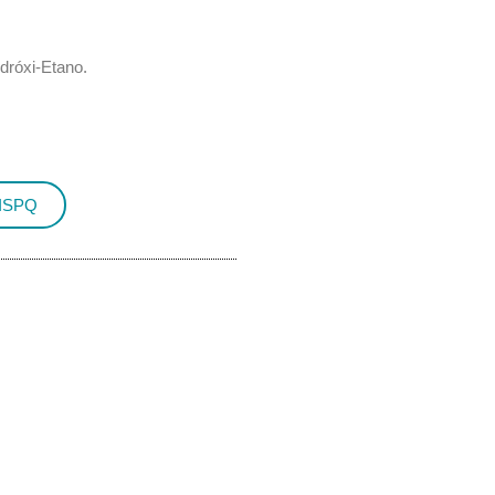
idróxi-Etano.
FISPQ